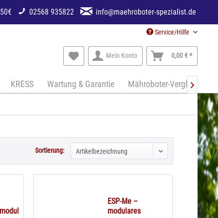
250€
02568 935822
info@maehroboter-spezialist.de
Service/Hilfe
Mein Konto
0,00 € *
KRESS
Wartung & Garantie
Mähroboter-Vergleich

Sortierung:
ESP-Me –
smodul
modulares