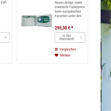
Steuergerät 4
 ESP-
Neues design sowie
Stationen _...
erweiterte Funktionen
beim europäischen
Favoriten unter den
modularen
Steuergeräten
295,30 € *
Programmbasierte
Planung–4
In den
individuelle Programme
Warenkorb
mit unabhängigen
Startzeiten
n
Vergleichen
je Programm;
Merken
insgesamt 24
Startzeiten.
Fortschrittliche...