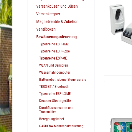
Versenkdüsen und Düsen
Versenkregner
Magnetventile & Zubehör
Ventilboxen
Bewässerungssteuerung
Typenreihe ESP-TM2
Typenreihe ESP-RZXe
Typenreihe ESP-ME
WLAN und Sensoren
Wasserhahncomputer
Batteriebetriebene Steuergeräte
TBOS-BT / Bluetooth
Typenreihe ESP-LXME
Decoder Steuergeräte
Durchflusssensoren und
Transmitter
Beregnungskabel
GARDENA Mehrkanalsteuerung