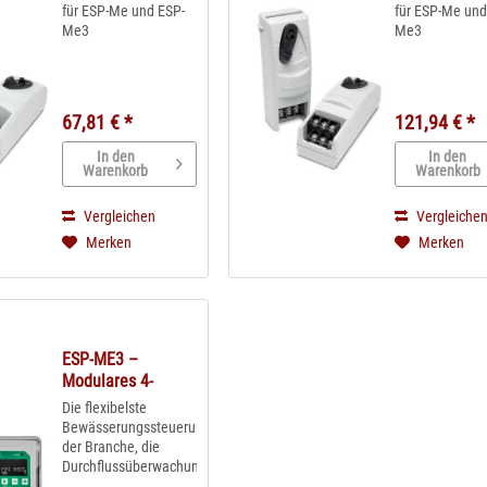
für ESP-Me und ESP-
für ESP-Me und
Me3
Me3
67,81 € *
121,94 € *
In den
In den
Warenkorb
Warenkorb
Vergleichen
Vergleiche
Merken
Merken
ESP-ME3 –
Modulares 4-
Stationen
Die flexibelste
Steuergerät....
Bewässerungssteuerung
der Branche, die
Durchflussüberwachung,
LNK WiFi und bis zu