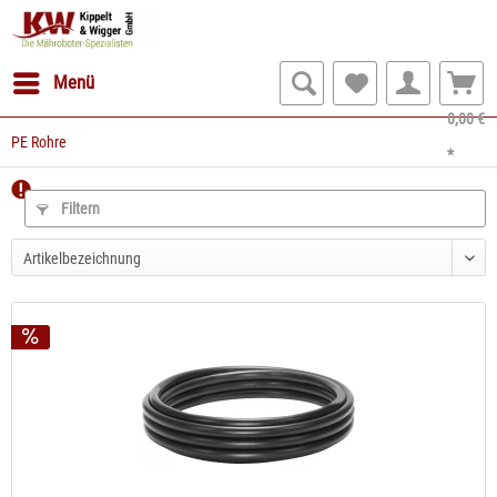
Menü
0,00 €
PE Rohre
*
Filtern