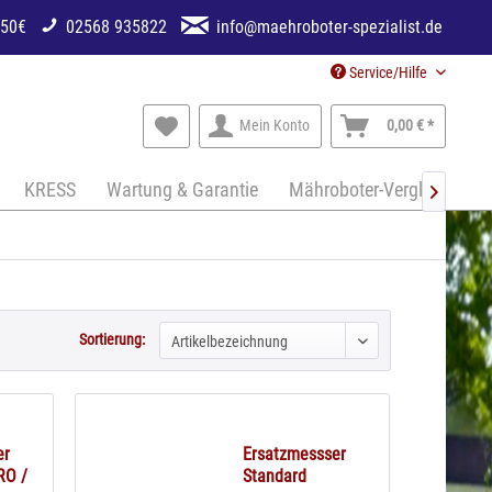
250€
02568 935822
info@maehroboter-spezialist.de
Service/Hilfe
Mein Konto
0,00 € *
KRESS
Wartung & Garantie
Mähroboter-Vergleich

Sortierung:
er
Ersatzmessser
RO /
Standard