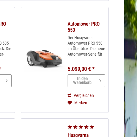
PRO
Automower PRO
550
Der Husqvarna
O 535
Automower PRO 550
ck: Die
im Überblick: Die neue
r-
Automower-Serie für
den professionellen
n
Einsatz im 24h-
*
5.099,00 € *
Betrieb Ideal für
r
Flächen bis 5000m² &
In den
00m² &
max. 45% Steigung
Warenkorb
gung
GPS-Steuerung und
 in
Wettertimer sorgen
n
Vergleichen
für pefekte
Merken
Mähleistung in
..
jedem...
Husqvarna