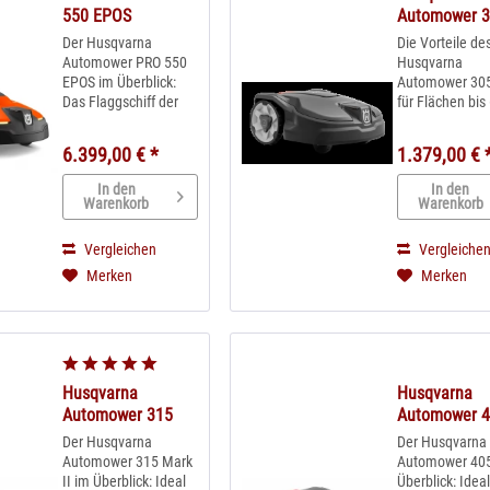
550 EPOS
Automower 
Der Husqvarna
Die Vorteile de
Automower PRO 550
Husqvarna
EPOS im Überblick:
Automower 305
Das Flaggschiff der
für Flächen bi
neue Automower-
und max. 40%
Serie für den
Steigung Günst
6.399,00 € *
1.379,00 € 
professionellen
sehr zuverlässi
Einsatz im 24h-
Mähroboter Lei
In den
In den
Betrieb Ideal für
Betrieb, Niedri
Warenkorb
Warenkorb
Flächen bis 5000m² &
Energieverbrau
max. 45% Steigung
Perfekte Rasen
Vergleichen
Vergleiche
GPS-Steuerung und
ohne viel Zeit
Merken
Merken
Wettertimer sorgen
Nur bei uns: Auf
für pefekte...
Husqvarna
Husqvarna
Automower 315
Automower 
Mark II
Der Husqvarna
Der Husqvarna
Automower 315 Mark
Automower 40
II im Überblick: Ideal
Überblick: Ideal