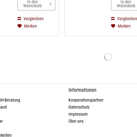
In den
In den
passt automatisch die
Mähleistung in
Warenkorb
Warenkorb
Mähleistung ans
Gartenbereich 
Wetter an
neu - einfache
Vergleichen
Vergleiche
Autoconnect@Home -
Steuerung per
Merken
Merken
Steuerung Ihres...
Smartphone A
serienmäßig...
Informationen
Ort-Beratung
Kooperationspartner
sand
Datenschutz
Impressum
ar
Über uns
hkeiten