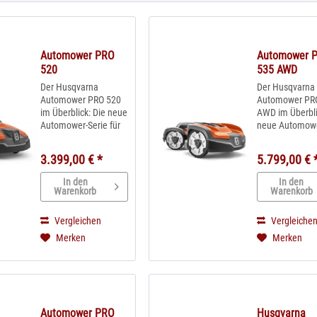
Automower PRO
Automower 
520
535 AWD
Der Husqvarna
Der Husqvarna
Automower PRO 520
Automower PR
im Überblick: Die neue
AWD im Überbli
Automower-Serie für
neue Automowe
den professionellen
Serie für den
Einsatz im 24h-
professionelle
3.399,00 € *
5.799,00 € 
Betrieb Ideal für
Einsatz im 24h-
Flächen bis 2200m² &
Betrieb Ideal fü
In den
In den
max. 45% Steigung
Flächen bis 35
Warenkorb
Warenkorb
GPS-Steuerung und
max. 70% Stei
Wettertimer sorgen
Der Alleskönner
Vergleichen
Vergleiche
für pefekte
umwegsamen
Merken
Merken
Mähleistung in
Gelände GPS-
jedem...
Steuerung und.
Automower PRO
Husqvarna