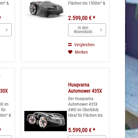
0m² &
Flächen bis 1500m² &
gung
max. 40% Steigung
 und
GPS-Steuerung und
*
2.599,00 € *
rgen
Wettertimer sorgen
für pefekte
In den
 jedem
Mähleistung in jedem
Warenkorb
Jetzt
Gartenbereich Jetzt
neu - einfache
n
Vergleichen
Steuerung per
Merken
pp
Smartphone App
serienmäßig...
Husqvarna
430X
Automower 435X
AWD
Der Husqvarna
0X im
Automower 435X
 für
AWD im Überblick:
00m² &
Ideal für Flächen bis
gung
3500m² & max. 70%
 und
Steigung Automower
*
5.599,00 € *
rgen
Allradantrieb (All
Wheel-Drive) GPS-