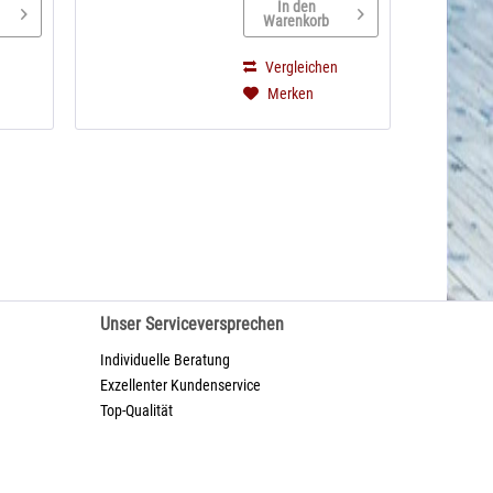
In den
 jedem
Steuerung und
Warenkorb
Jetzt
Wettertimer sorgen
für pefekte
n
Vergleichen
Mähleistung in jedem
Merken
pp
Gartenbereich
Steuerung per...
Unser Serviceversprechen
Individuelle Beratung
Exzellenter Kundenservice
Top-Qualität