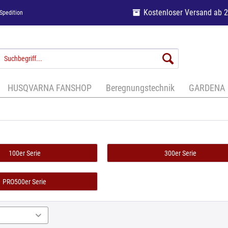
Kostenloser Versand ab 
Spedition
HUSQVARNA FANSHOP
Beregnungstechnik
GARDENA
100er Serie
300er Serie
PRO500er Serie