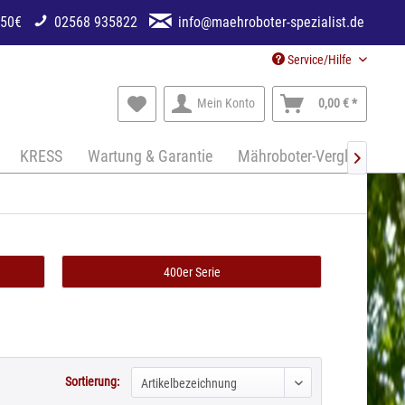
250€
02568 935822
info@maehroboter-spezialist.de
Service/Hilfe
Mein Konto
0,00 € *
KRESS
Wartung & Garantie
Mähroboter-Vergleich

400er Serie
Sortierung: