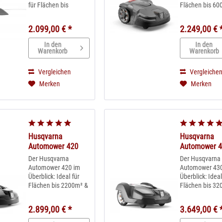
für Flächen bis
Flächen bis 60
1500m² & max. 40%
max. 40% Stei
Steigung Auch für
GPS-Steuerung
2.099,00 € *
2.249,00 € 
unebene Flächen mit
Wettertimer so
Offroad-Kit nutzbar
für pefekte
In den
In den
Wettertimer passt
Mähleistung in
Warenkorb
Warenkorb
automatisch die
Gartenbereich 
Mähleistung ans
neu - einfache
Vergleichen
Vergleiche
Wetter an Leiser
Steuerung per
Merken
Merken
Betrieb, Niedriger...
Smartphone A
serienmäßig...
Husqvarna
Husqvarna
Automower 420
Automower 
Der Husqvarna
Der Husqvarna
Automower 420 im
Automower 43
Überblick: Ideal für
Überblick: Ideal
Flächen bis 2200m² &
Flächen bis 32
max. 45% Steigung
max. 45% Stei
Für unebene Flächen
GPS-Steuerung
2.899,00 € *
3.649,00 € 
mit Offroad-Kit
Wettertimer so
nutzbar Wettertimer
für pefekte