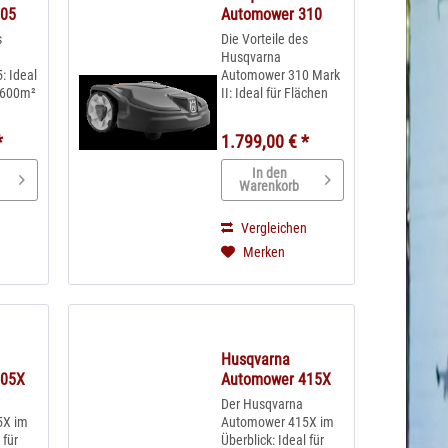
305
Automower 310
Mark II
s
Die Vorteile des
Husqvarna
: Ideal
Automower 310 Mark
s 600m²
II: Ideal für Flächen
bis 1000m² und max.
iger &
40% Steigung Auch
*
1.799,00 € *
ger
für unebene Flächen
ser
mit Offroad-Kit
In den
ger
nutzbar Wechselcover
Warenkorb
ch
in Orange und Weiß
pflege
erhältlich Leiser
n
Vergleichen
aufwand
Betrieb, Niedriger
Merken
...
Energieverbrauch...
Husqvarna
405X
Automower 415X
Der Husqvarna
5X im
Automower 415X im
 für
Überblick: Ideal für