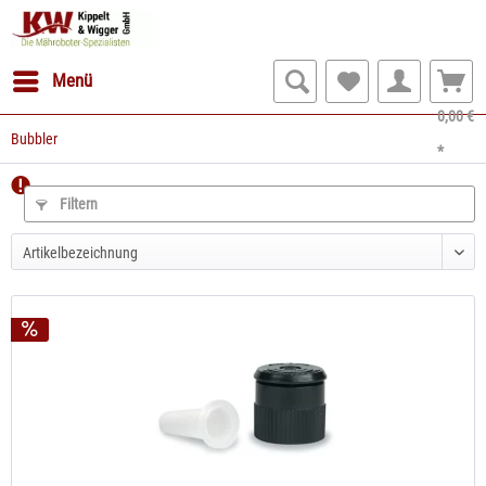
Menü
0,00 €
Bubbler
*
Filtern