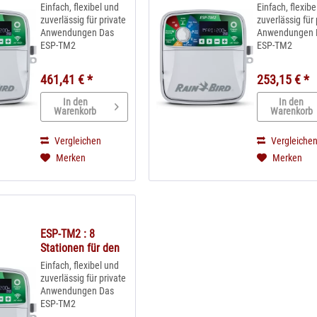
Außenbereich _...
Außenbereich 
Einfach, flexibel und
Einfach, flexibe
zuverlässig für private
zuverlässig für 
Anwendungen Das
Anwendungen 
ESP-TM2
ESP-TM2
Bewässerungssteuergerät
Bewässerungss
ist die perfekte Wahl
ist die perfekt
461,41 € *
253,15 € *
zur einfachen
zur einfachen
Bewässerung privater
Bewässerung pr
In den
In den
Grundstücke. Dieses
Grundstücke. D
Warenkorb
Warenkorb
Steuergerät basiert
Steuergerät bas
auf "The Intelligent
auf "The Intelli
Vergleichen
Vergleiche
Use of Water®" von
Use of Water®"
Merken
Merken
Rain...
Rain...
ESP-TM2 : 8
Stationen für den
Außenbereich _...
Einfach, flexibel und
zuverlässig für private
Anwendungen Das
ESP-TM2
Bewässerungssteuergerät