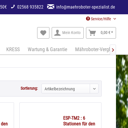
250€
02568 935822
info@maehroboter-spezialist.de
Service/Hilfe
Mein Konto
0,00 € *
KRESS
Wartung & Garantie
Mähroboter-Vergleich

Sortierung:
ESP-TM2 : 6
r den
Stationen für den