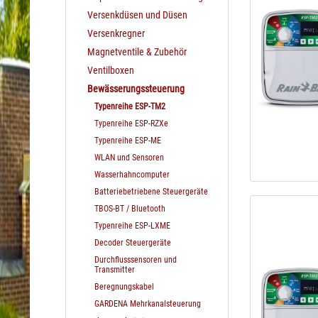
Versenkdüsen und Düsen
Versenkregner
Magnetventile & Zubehör
Ventilboxen
Bewässerungssteuerung
Typenreihe ESP-TM2
Typenreihe ESP-RZXe
Typenreihe ESP-ME
WLAN und Sensoren
Wasserhahncomputer
Batteriebetriebene Steuergeräte
TBOS-BT / Bluetooth
Typenreihe ESP-LXME
Decoder Steuergeräte
Durchflusssensoren und
Transmitter
Beregnungskabel
GARDENA Mehrkanalsteuerung