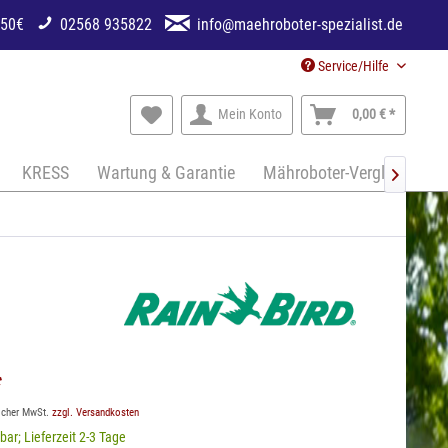
250€
02568 935822
info@maehroboter-spezialist.de
Service/Hilfe
Mein Konto
0,00 € *
KRESS
Wartung & Garantie
Mähroboter-Vergleich

*
licher MwSt.
zzgl. Versandkosten
bar; Lieferzeit 2-3 Tage