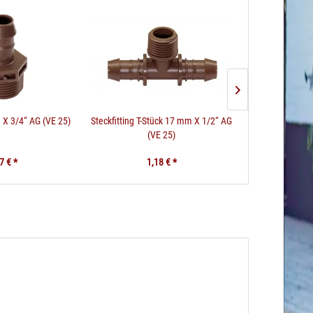
X 3/4“ AG (VE 25)
Steckfitting T-Stück 17 mm X 1/2“ AG
(VE 25)
7 € *
1,18 € *