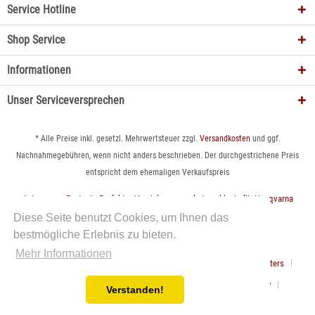
Service Hotline
Shop Service
Informationen
Unser Serviceversprechen
* Alle Preise inkl. gesetzl. Mehrwertsteuer zzgl.
Versandkosten
und ggf.
Nachnahmegebühren, wenn nicht anders beschrieben. Der durchgestrichene Preis
entspricht dem ehemaligen Verkaufspreis
Automower Protect - Perfekter Versicherungsschutz exklusiv für Husqvarna
Automower
Diese Seite benutzt Cookies, um Ihnen das
bestmögliche Erlebnis zu bieten.
Beratung, Installation & Wartung - Unser Service für Sie
Mehr Informationen
Zeitersparnis, perfekte Rasenpflege uvm. - Die Vorteile eines Mähroboters
Wo kann man Automower einsetzen?
Anfrage oder Bestellung?
Verstanden!
Über Husqvarna
Über uns
Kontakt