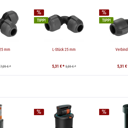
TIPP!
TIPP!
 25 mm
L-Stück 25 mm
Verbin
5,31 € *
5,31 € 
7,09 € *
5,59 € *