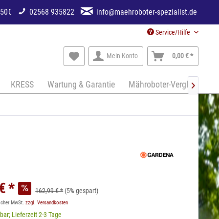
250€
02568 935822
info@maehroboter-spezialist.de
Service/Hilfe
Mein Konto
0,00 € *
KRESS
Wartung & Garantie
Mähroboter-Vergleich

€ *
162,99 € *
(5% gespart)
licher MwSt.
zzgl. Versandkosten
bar; Lieferzeit 2-3 Tage