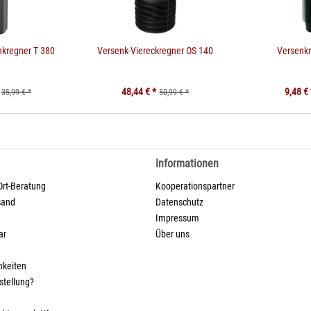
nkregner T 380
Versenk-Viereckregner OS 140
Versenk
48,44 € *
9,48 € 
35,99 € *
50,99 € *
Informationen
Ort-Beratung
Kooperationspartner
sand
Datenschutz
Impressum
ar
Über uns
hkeiten
stellung?