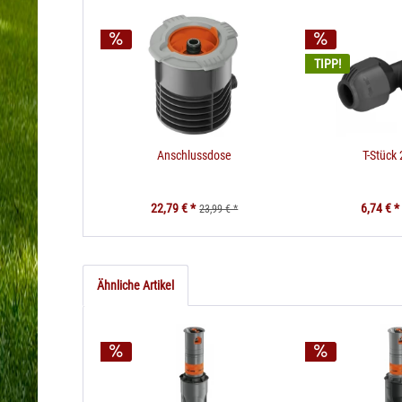
TIPP!
Anschlussdose
T-Stück
22,79 € *
6,74 € *
23,99 € *
Ähnliche Artikel