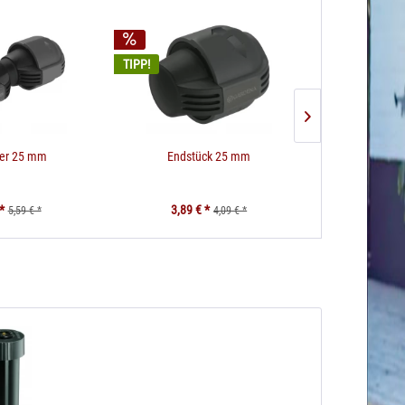
TIPP!
der 25 mm
Endstück 25 mm
*
3,89 € *
5,59 € *
4,09 € *