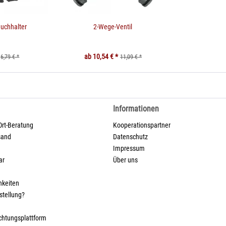
uchhalter
2-Wege-Ventil
ab 10,54 € *
6,79 € *
11,09 € *
Informationen
Ort-Beratung
Kooperationspartner
sand
Datenschutz
Impressum
ar
Über uns
hkeiten
stellung?
ichtungsplattform