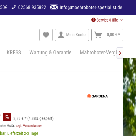
250€
02568 935822
info@maehroboter-spezialist.de
Service/Hilfe
Mein Konto
0,00 € *
KRESS
Wartung & Garantie
Mähroboter-Vergleich

*
3,89 € *
(4,88% gespart)
licher MwSt.
zzgl. Versandkosten
bar; Lieferzeit 2-3 Tage