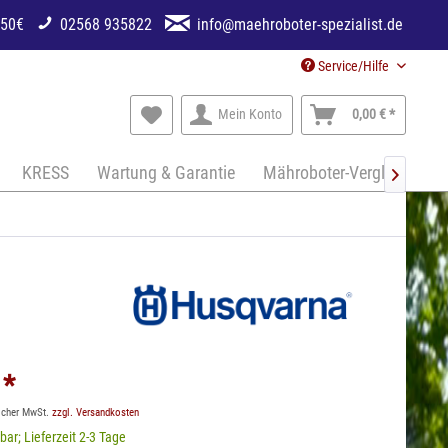
250€
02568 935822
info@maehroboter-spezialist.de
Service/Hilfe
Mein Konto
0,00 € *
KRESS
Wartung & Garantie
Mähroboter-Vergleich

 *
licher MwSt.
zzgl. Versandkosten
bar; Lieferzeit 2-3 Tage